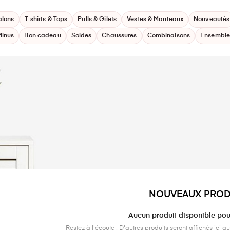
alons
T-shirts & Tops
Pulls & Gilets
Vestes & Manteaux
Nouveautés
Minus
Bon cadeau
Soldes
Chaussures
Combinaisons
Ensemble
NOUVEAUX PROD
Aucun produit disponible po
Restez à l'écoute ! D'autres produits seront affichés ici au