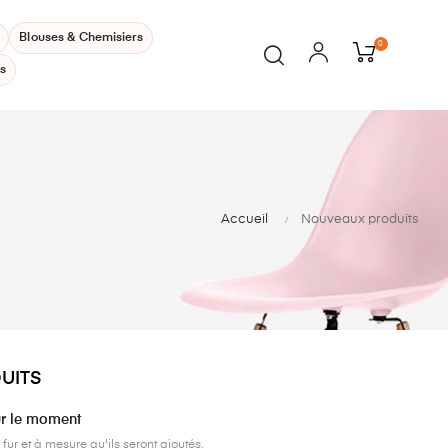
Blouses & Chemisiers
0
s
Accueil
Nouveaux produits
UITS
ur le moment
 fur et à mesure qu'ils seront ajoutés.