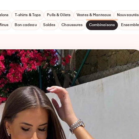
alons
T-shirts & Tops
Pulls & Gilets
Vestes & Manteaux
Nouveautés
Minus
Bon cadeau
Soldes
Chaussures
Combinaisons
Ensemble