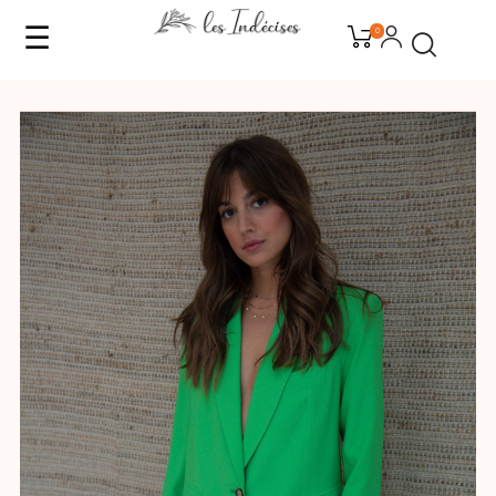
☰
0
Basculer
la
navigation