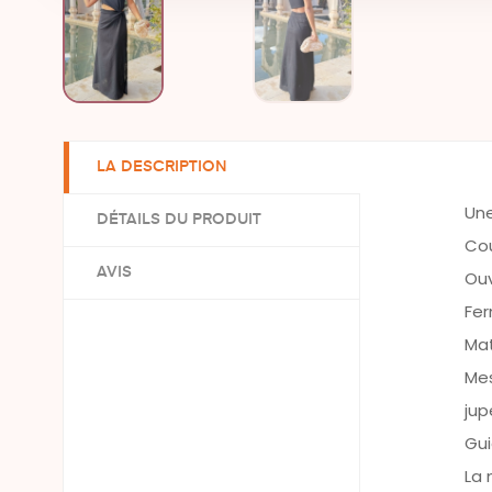
LA DESCRIPTION
Une
DÉTAILS DU PRODUIT
Cou
AVIS
Ouv
Fer
Mat
Mes
jup
Gui
La 