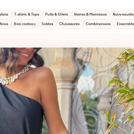
alons
T-shirts & Tops
Pulls & Gilets
Vestes & Manteaux
Nouveautés
Minus
Bon cadeau
Soldes
Chaussures
Combinaisons
Ensemble