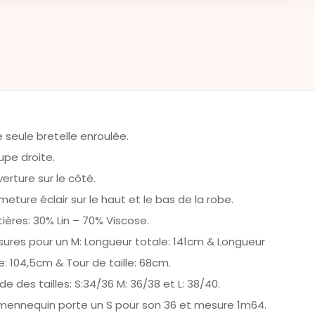
 seule bretelle enroulée.
pe droite.
erture sur le côté.
meture éclair sur le haut et le bas de la robe.
ières: 30% Lin – 70% Viscose.
ures pour un M: Longueur totale: 141cm & Longueur
e: 104,5cm & Tour de taille: 68cm.
de des tailles: S:34/36 M: 36/38 et L: 38/40.
mennequin porte un S pour son 36 et mesure 1m64.